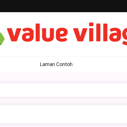
geoflowellville
sa Profesional
Laman Contoh