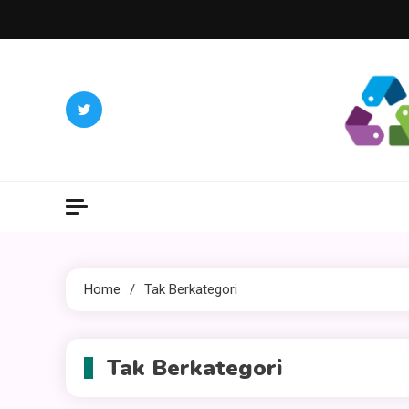
Skip
to
content
villa
Bisnis / Ja
Home
Tak Berkategori
Tak Berkategori